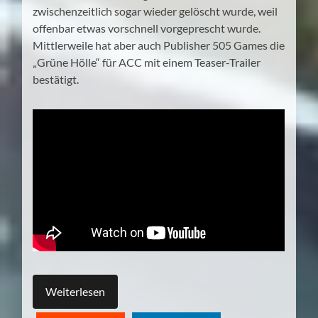
zwischenzeitlich sogar wieder gelöscht wurde, weil
offenbar etwas vorschnell vorgeprescht wurde.
Mittlerweile hat aber auch Publisher 505 Games die
„Grüne Hölle“ für ACC mit einem Teaser-Trailer
bestätigt.
Weiterlesen