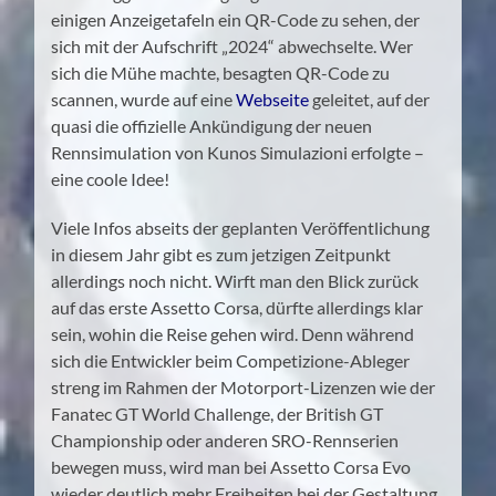
einigen Anzeigetafeln ein QR-Code zu sehen, der
sich mit der Aufschrift „2024“ abwechselte. Wer
sich die Mühe machte, besagten QR-Code zu
scannen, wurde auf eine
Webseite
geleitet, auf der
quasi die offizielle Ankündigung der neuen
Rennsimulation von Kunos Simulazioni erfolgte –
eine coole Idee!
Viele Infos abseits der geplanten Veröffentlichung
in diesem Jahr gibt es zum jetzigen Zeitpunkt
allerdings noch nicht. Wirft man den Blick zurück
auf das erste Assetto Corsa, dürfte allerdings klar
sein, wohin die Reise gehen wird. Denn während
sich die Entwickler beim Competizione-Ableger
streng im Rahmen der Motorport-Lizenzen wie der
Fanatec GT World Challenge, der British GT
Championship oder anderen SRO-Rennserien
bewegen muss, wird man bei Assetto Corsa Evo
wieder deutlich mehr Freiheiten bei der Gestaltung