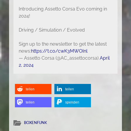
Introducing Assetto Corsa Evo coming in
2024!
Driving / Simulation / Evolved
Sign up to the newsletter to get the latest
news:
https://t.co/cwK3MWOInl
— Assetto Corsa (@AC_assettocorsa)
April
2, 2024
teilen
teilen
teilen
spenden
BOXENFUNK