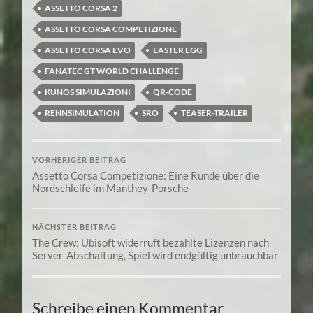
ASSETTO CORSA 2
ASSETTO CORSA COMPETIZIONE
ASSETTO CORSA EVO
EASTER EGG
FANATEC GT WORLD CHALLENGE
KUNOS SIMULAZIONI
QR-CODE
RENNSIMULATION
SRO
TEASER-TRAILER
VORHERIGER BEITRAG
Assetto Corsa Competizione: Eine Runde über die
Nordschleife im Manthey-Porsche
NÄCHSTER BEITRAG
The Crew: Ubisoft widerruft bezahlte Lizenzen nach
Server-Abschaltung, Spiel wird endgültig unbrauchbar
Schreibe einen Kommentar