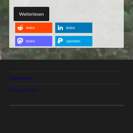
Weiterlesen
teilen
teilen
teilen
spenden
Impressum
Privacy Policy