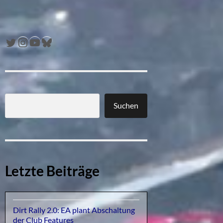
Twitter
Instagram
YouTube
Bluesky
Suchen
Letzte Beiträge
Dirt Rally 2.0: EA plant Abschaltung
der Club Features