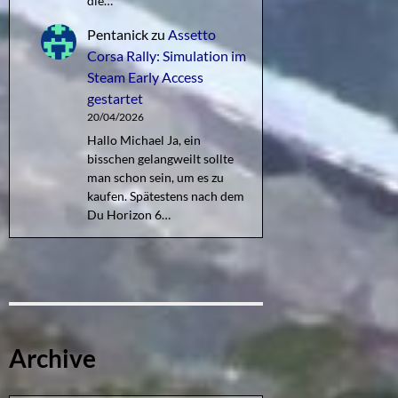
die…
Pentanick
zu
Assetto
Corsa Rally: Simulation im
Steam Early Access
gestartet
20/04/2026
Hallo Michael Ja, ein
bisschen gelangweilt sollte
man schon sein, um es zu
kaufen. Spätestens nach dem
Du Horizon 6…
Archive