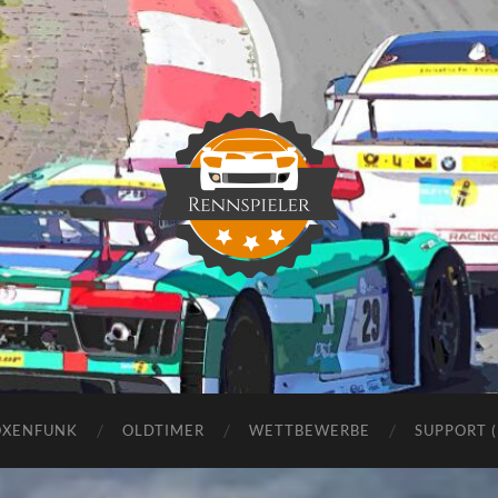
Rennspieler
OXENFUNK
OLDTIMER
WETTBEWERBE
SUPPORT 