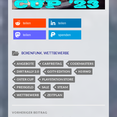
teilen
teilen
teilen
spenden
BOXENFUNK
,
WETTBEWERBE
ANGEBOTE
CARFREITAG
CODEMASTERS
DIRT RALLY 2.0
GOTY-EDITION
H3 RWD
OSTER CUP
PLAYSTATION STORE
PREISGELD
SALE
STEAM
WETTBEWERB
ZEITPLAN
VORHERIGER BEITRAG