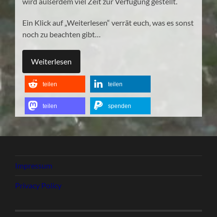
wird außerdem viel Zeit zur Verfügung gestellt.
Ein Klick auf „Weiterlesen“ verrät euch, was es sonst
noch zu beachten gibt…
Weiterlesen
teilen
teilen
teilen
spenden
Impressum
Privacy Policy