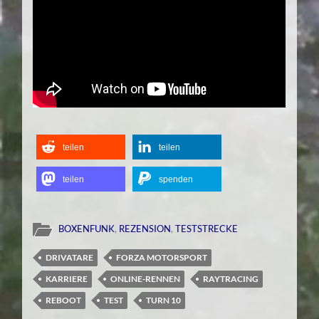
teilen
teilen
teilen
spenden
BOXENFUNK
,
REZENSION
,
TESTSTRECKE
DRIVATARE
FORZA MOTORSPORT
KARRIERE
ONLINE-RENNEN
RAYTRACING
REBOOT
TEST
TURN 10