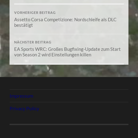
VORHERIGER BEITRAG
Assetto Corsa Competizione: Nordschleife als DLC
bestätigt
NÄCHSTER BEITRAG
EA Sports WRC: Großes Bugfixing-Update zum Start
von Season 2 wird Einstellungen killen
Impressum
Privacy Policy