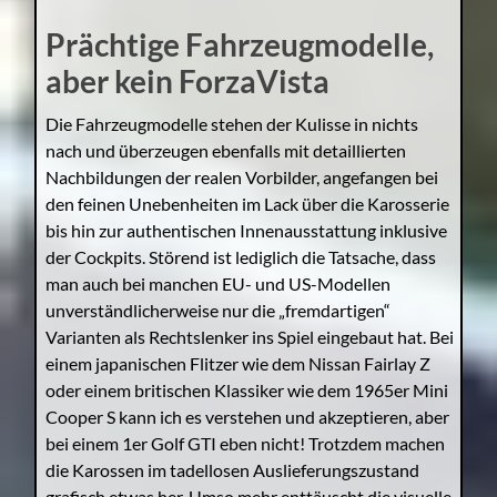
Prächtige Fahrzeugmodelle,
aber kein ForzaVista
Die Fahrzeugmodelle stehen der Kulisse in nichts
nach und überzeugen ebenfalls mit detaillierten
Nachbildungen der realen Vorbilder, angefangen bei
den feinen Unebenheiten im Lack über die Karosserie
bis hin zur authentischen Innenausstattung inklusive
der Cockpits. Störend ist lediglich die Tatsache, dass
man auch bei manchen EU- und US-Modellen
unverständlicherweise nur die „fremdartigen“
Varianten als Rechtslenker ins Spiel eingebaut hat. Bei
einem japanischen Flitzer wie dem Nissan Fairlay Z
oder einem britischen Klassiker wie dem 1965er Mini
Cooper S kann ich es verstehen und akzeptieren, aber
bei einem 1er Golf GTI eben nicht! Trotzdem machen
die Karossen im tadellosen Auslieferungszustand
grafisch etwas her. Umso mehr enttäuscht die visuelle