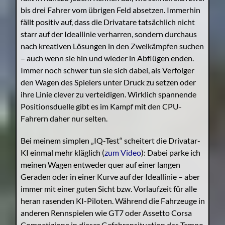
bis drei Fahrer vom übrigen Feld absetzen. Immerhin
fällt positiv auf, dass die Drivatare tatsächlich nicht
starr auf der Ideallinie verharren, sondern durchaus
nach kreativen Lösungen in den Zweikämpfen suchen
– auch wenn sie hin und wieder in Abflügen enden.
Immer noch schwer tun sie sich dabei, als Verfolger
den Wagen des Spielers unter Druck zu setzen oder
ihre Linie clever zu verteidigen. Wirklich spannende
Positionsduelle gibt es im Kampf mit den CPU-
Fahrern daher nur selten.
Bei meinem simplen „IQ-Test“ scheitert die Drivatar-
KI einmal mehr kläglich (
zum Video
): Dabei parke ich
meinen Wagen entweder quer auf einer langen
Geraden oder in einer Kurve auf der Ideallinie – aber
immer mit einer guten Sicht bzw. Vorlaufzeit für alle
heran rasenden KI-Piloten. Während die Fahrzeuge in
anderen Rennspielen wie GT7 oder Assetto Corsa
Competizione in dieser Gefahrensituation das Tempo