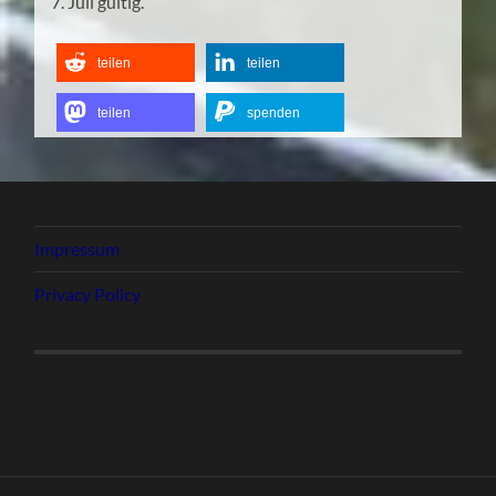
7. Juli gültig.
teilen
teilen
teilen
spenden
Impressum
Privacy Policy