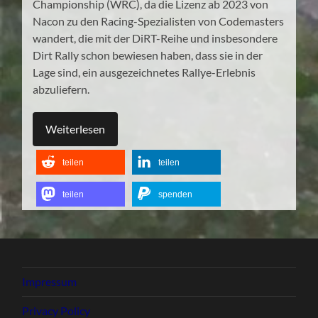
Championship (WRC), da die Lizenz ab 2023 von
Nacon zu den Racing-Spezialisten von Codemasters
wandert, die mit der DiRT-Reihe und insbesondere
Dirt Rally schon bewiesen haben, dass sie in der
Lage sind, ein ausgezeichnetes Rallye-Erlebnis
abzuliefern.
Weiterlesen
teilen
teilen
teilen
spenden
Impressum
Privacy Policy