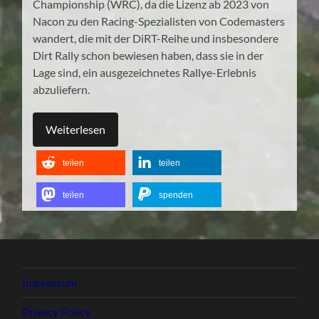
Championship (WRC), da die Lizenz ab 2023 von
Nacon zu den Racing-Spezialisten von Codemasters
wandert, die mit der DiRT-Reihe und insbesondere
Dirt Rally schon bewiesen haben, dass sie in der
Lage sind, ein ausgezeichnetes Rallye-Erlebnis
abzuliefern.
Weiterlesen
teilen
teilen
teilen
spenden
Impressum
Privacy Policy