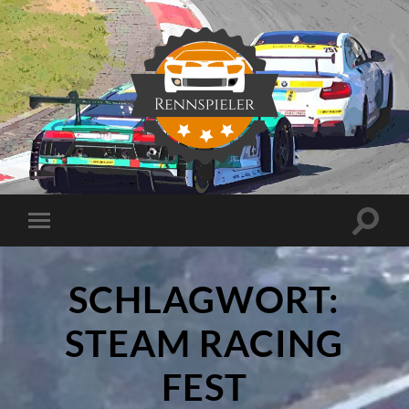
Rennspieler
Suchfe
Mobile-
ein-/a
Menü
ein-/ausblenden
SCHLAGWORT:
STEAM RACING
FEST