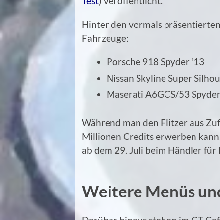
Test
) veröffentlicht.
Hinter den vormals präsentierten
Fahrzeuge:
Porsche 918 Spyder ’13
Nissan Skyline Super Silho
Maserati A6GCS/53 Spyder
Während man den Flitzer aus Zuf
Millionen Credits erwerben kann,
ab dem 29. Juli beim Händler für
Weitere Menüs und
Darüber hinaus stehen im GT Caf