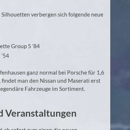
 Silhouetten verbergen sich folgende neue
uette Group 5 ’84
 ’54
fenhausen ganz normal bei Porsche für 1,6
 findet man den Nissan und Maserati erst
 legendäre Fahrzeuge im Sortiment.
 Veranstaltungen
é ab sofort zum einen die neuen