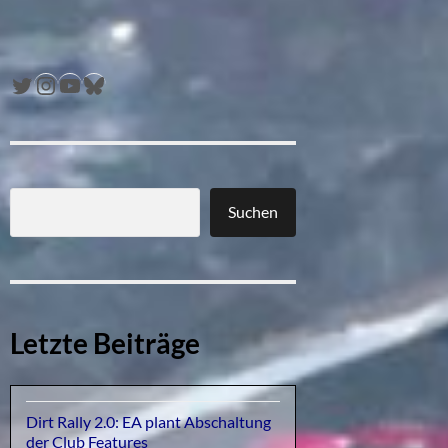
Twitter
Instagram
YouTube
Bluesky
Suchen
Letzte Beiträge
Dirt Rally 2.0: EA plant Abschaltung
der Club Features