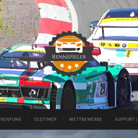
Rennspieler
OXENFUNK
OLDTIMER
WETTBEWERBE
SUPPORT 