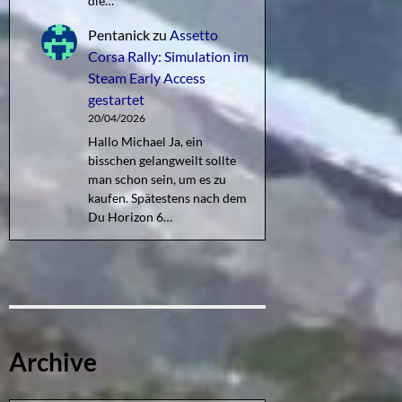
die…
Pentanick
zu
Assetto
Corsa Rally: Simulation im
Steam Early Access
gestartet
20/04/2026
Hallo Michael Ja, ein
bisschen gelangweilt sollte
man schon sein, um es zu
kaufen. Spätestens nach dem
Du Horizon 6…
Archive