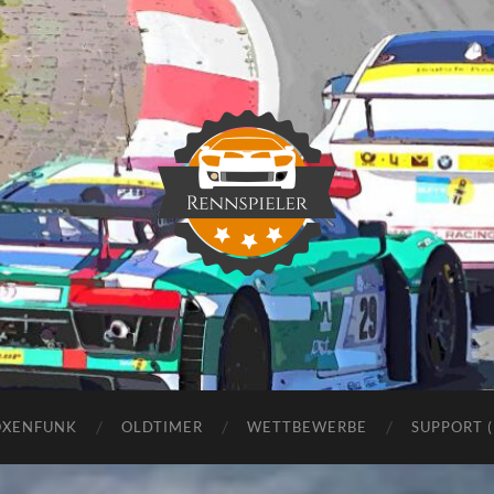
Rennspieler
OXENFUNK
OLDTIMER
WETTBEWERBE
SUPPORT 