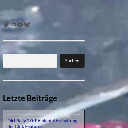
Twitter
Instagram
YouTube
Bluesky
Suchen
Letzte Beiträge
Dirt Rally 2.0: EA plant Abschaltung
der Club Features