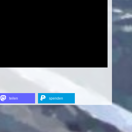
teilen
spenden