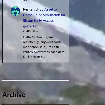
die…
Pentanick
zu
Assetto
Corsa Rally: Simulation im
Steam Early Access
gestartet
20/04/2026
Hallo Michael Ja, ein
bisschen gelangweilt sollte
man schon sein, um es zu
kaufen. Spätestens nach dem
Du Horizon 6…
Archive