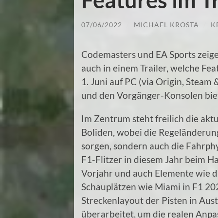
07/06/2022
/
MICHAEL KROSTA
/
K
Codemasters und EA Sports zeige
auch in einem Trailer, welche Fea
1. Juni auf PC (via Origin, Steam
und den Vorgänger-Konsolen bie
Im Zentrum steht freilich die akt
Boliden, wobei die Regeländerung
sorgen, sondern auch die Fahrphys
F1-Flitzer in diesem Jahr beim H
Vorjahr und auch Elemente wie d
Schauplätzen wie Miami in F1 20
Streckenlayout der Pisten in Aus
überarbeitet, um die realen Anpa