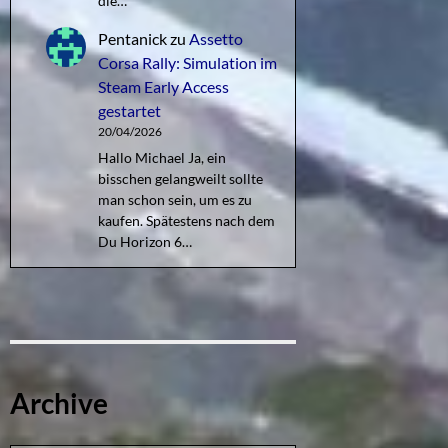
die…
Pentanick
zu
Assetto
Corsa Rally: Simulation im
Steam Early Access
gestartet
20/04/2026
Hallo Michael Ja, ein
bisschen gelangweilt sollte
man schon sein, um es zu
kaufen. Spätestens nach dem
Du Horizon 6…
Archive