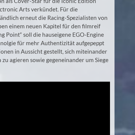
n als Cover-Star für die Iconic Edition
ctronic Arts verkündet. Für die
ändlich erneut die Racing-Spezialisten von
n einem neuen Kapitel für den filmreif
ng Point“ soll die hauseigene EGO-Engine
nolgie für mehr Authentizität aufgepeppt
en in Aussicht gestellt, sich miteinander
m zu agieren sowie gegeneinander um Siege