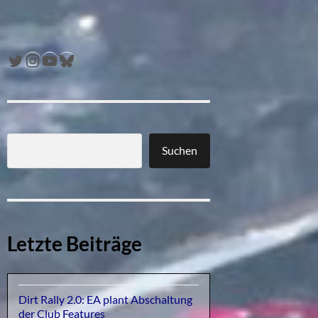
Twitter
Instagram
YouTube
Bluesky
Suchen
Letzte Beiträge
Dirt Rally 2.0: EA plant Abschaltung
der Club Features