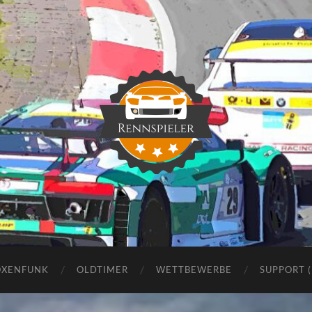
Rennspieler
OXENFUNK
OLDTIMER
WETTBEWERBE
SUPPORT 