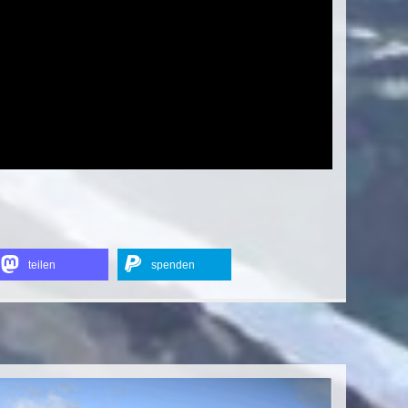
teilen
spenden