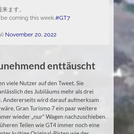
週来ます。
l be coming this week.
#GT7
i)
November 20, 2022
zunehmend enttäuscht
n viele Nutzer auf den Tweet. Sie
anlässlich des Jubiläums mehr als drei
e. Andererseits wird darauf aufmerksam
t wäre, Gran Turismo 7 ein paar weitere
immer wieder „nur“ Wagen nachzuschieben.
 früheren Teilen wie GT4 immer noch eine
ter kultige Original-Pisten wie der