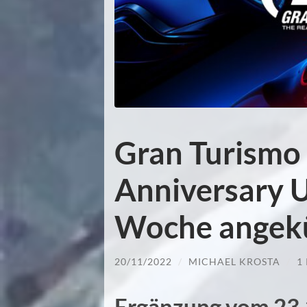
Gran Turismo 
Anniversary U
Woche angek
20/11/2022
/
MICHAEL KROSTA
/
1
Ergänzung vom 23