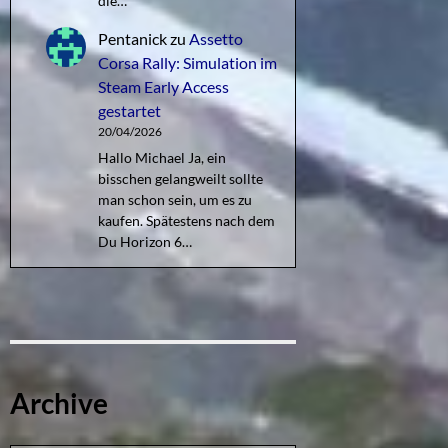
die…
Pentanick
zu
Assetto
Corsa Rally: Simulation im
Steam Early Access
gestartet
20/04/2026
Hallo Michael Ja, ein
bisschen gelangweilt sollte
man schon sein, um es zu
kaufen. Spätestens nach dem
Du Horizon 6…
Archive