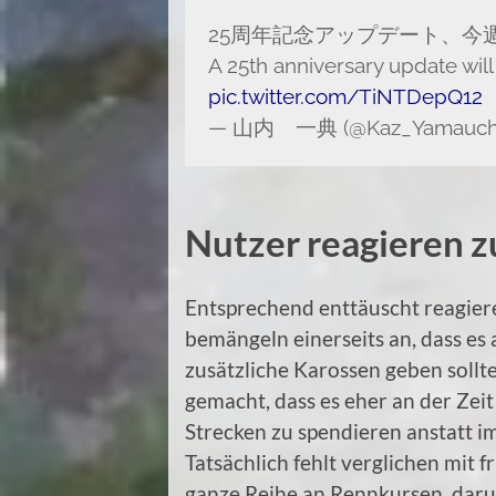
25周年記念アップデート、今
A 25th anniversary update wil
pic.twitter.com/TiNTDepQ12
— 山内 一典 (@Kaz_Yamauch
Nutzer reagieren 
Entsprechend enttäuscht reagiere
bemängeln einerseits an, dass es 
zusätzliche Karossen geben sollt
gemacht, dass es eher an der Zei
Strecken zu spendieren anstatt 
Tatsächlich fehlt verglichen mit
ganze Reihe an Rennkursen, darun