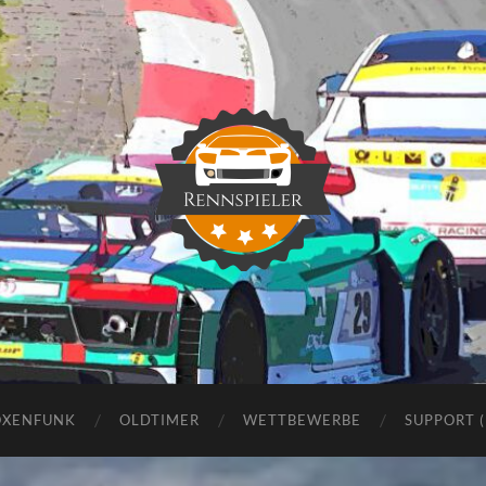
Rennspieler
OXENFUNK
OLDTIMER
WETTBEWERBE
SUPPORT 