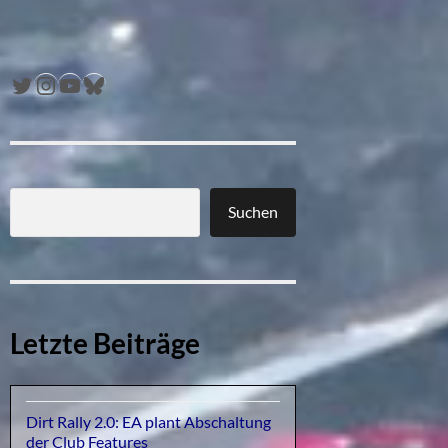
Twitter
Instagram
YouTube
Bluesky
Suchen
Letzte Beiträge
Dirt Rally 2.0: EA plant Abschaltung
der Club Features