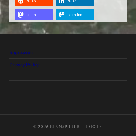
teilen
teilen
teilen
spenden
Impressum
Privacy Policy
© 2026
RENNSPIELER
—
HOCH ↑