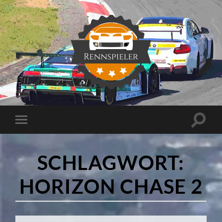
Rennspieler
Suchfe
Mobile-
ein-/a
Menü
ein-/ausblenden
SCHLAGWORT:
HORIZON CHASE 2