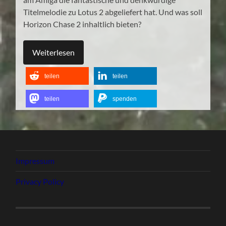
Titelmelodie zu Lotus 2 abgeliefert hat. Und was soll
Horizon Chase 2 inhaltlich bieten?
Weiterlesen
teilen
teilen
teilen
spenden
Impressum
Privacy Policy