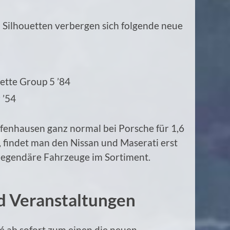
 Silhouetten verbergen sich folgende neue
uette Group 5 ’84
 ’54
fenhausen ganz normal bei Porsche für 1,6
 findet man den Nissan und Maserati erst
 legendäre Fahrzeuge im Sortiment.
 Veranstaltungen
é ab sofort zum einen die neuen