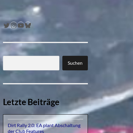
Twitter
Instagram
YouTube
Bluesky
Suchen
Letzte Beiträge
Dirt Rally 2.0: EA plant Abschaltung
der Club Features