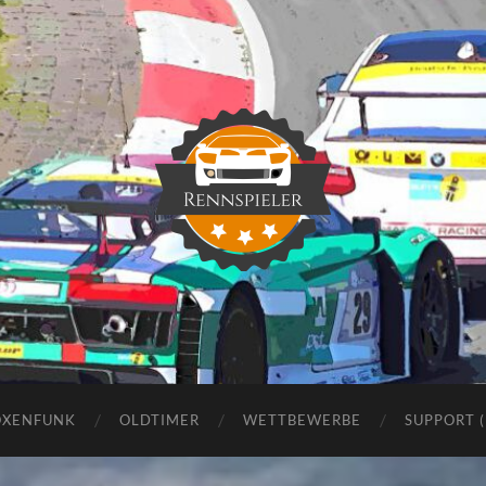
Rennspieler
OXENFUNK
OLDTIMER
WETTBEWERBE
SUPPORT 