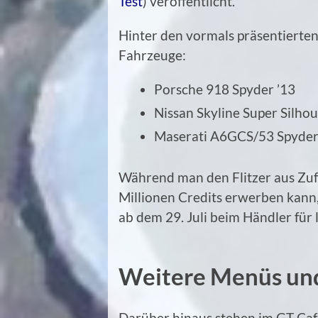
Test
) veröffentlicht.
Hinter den vormals präsentierten
Fahrzeuge:
Porsche 918 Spyder ’13
Nissan Skyline Super Silho
Maserati A6GCS/53 Spyder
Während man den Flitzer aus Zuf
Millionen Credits erwerben kann,
ab dem 29. Juli beim Händler für
Weitere Menüs und
Darüber hinaus stehen im GT Caf