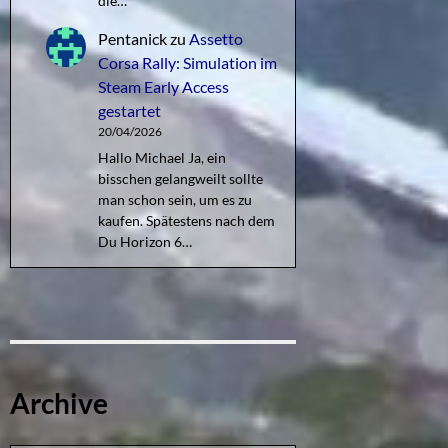
die…
Pentanick
zu
Assetto
Corsa Rally: Simulation im
Steam Early Access
gestartet
20/04/2026
Hallo Michael Ja, ein
bisschen gelangweilt sollte
man schon sein, um es zu
kaufen. Spätestens nach dem
Du Horizon 6…
Archive