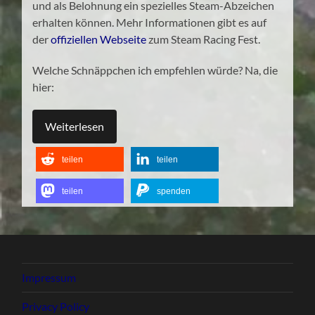
und als Belohnung ein spezielles Steam-Abzeichen
erhalten können. Mehr Informationen gibt es auf
der
offiziellen Webseite
zum Steam Racing Fest.
Welche Schnäppchen ich empfehlen würde? Na, die
hier:
Weiterlesen
teilen
teilen
teilen
spenden
Impressum
Privacy Policy