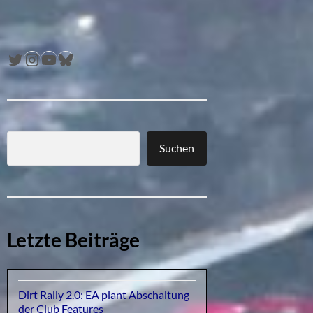
Twitter
Instagram
YouTube
Bluesky
Suchen
Letzte Beiträge
Dirt Rally 2.0: EA plant Abschaltung
der Club Features