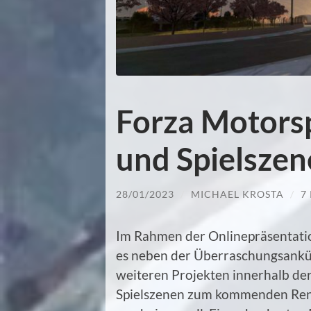
Forza Motorsp
und Spielsze
28/01/2023
/
MICHAEL KROSTA
/
7
Im Rahmen der Onlinepräsentati
es neben der Überraschungsankü
weiteren Projekten innerhalb de
Spielszenen zum kommenden Renn