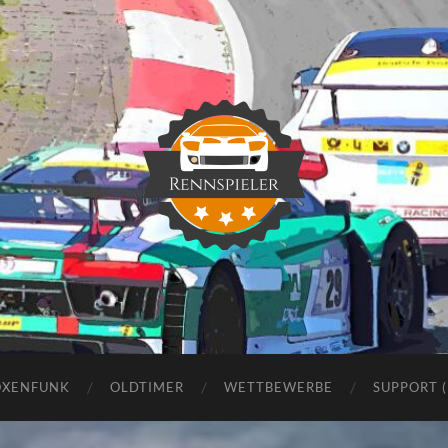
Rennspieler
OXENFUNK
OLDTIMER
WETTBEWERBE
SUPPORT 