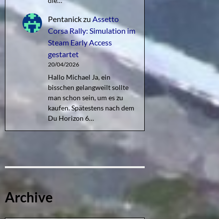
die…
Pentanick
zu
Assetto
Corsa Rally: Simulation im
Steam Early Access
gestartet
20/04/2026
Hallo Michael Ja, ein
bisschen gelangweilt sollte
man schon sein, um es zu
kaufen. Spätestens nach dem
Du Horizon 6…
Archive