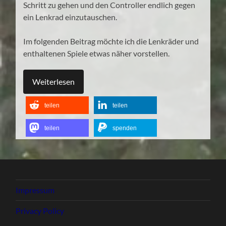
Schritt zu gehen und den Controller endlich gegen
ein Lenkrad einzutauschen.
Im folgenden Beitrag möchte ich die Lenkräder und
enthaltenen Spiele etwas näher vorstellen.
Weiterlesen
teilen
teilen
teilen
spenden
Impressum
Privacy Policy