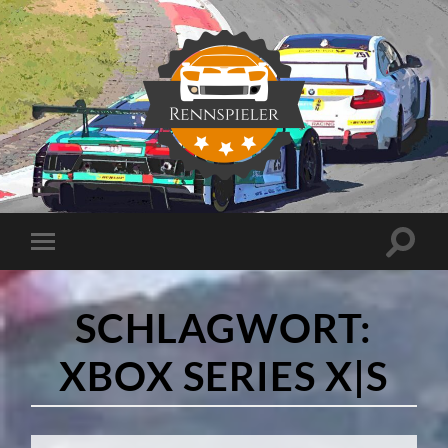
Rennspieler
Suchfe
Mobile-
ein-/a
Menü
ein-/ausblenden
SCHLAGWORT:
XBOX SERIES X|S