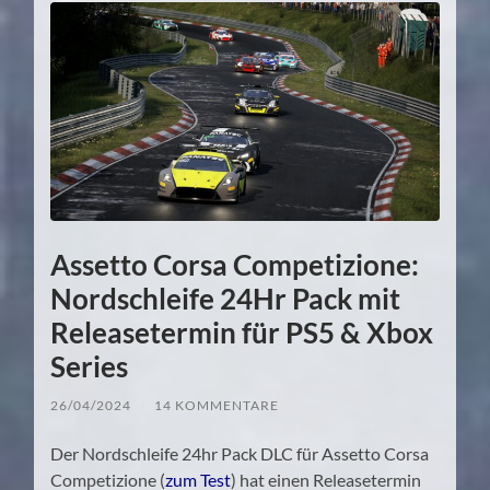
Assetto Corsa Competizione:
Nordschleife 24Hr Pack mit
Releasetermin für PS5 & Xbox
Series
26/04/2024
/
14 KOMMENTARE
Der Nordschleife 24hr Pack DLC für Assetto Corsa
Competizione (
zum Test
) hat einen Releasetermin