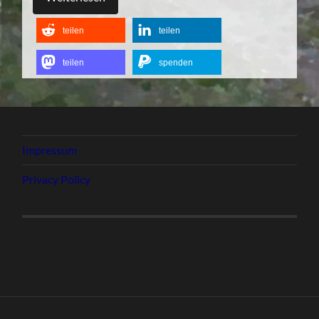
teilen
teilen
teilen
spenden
Impressum
Privacy Policy