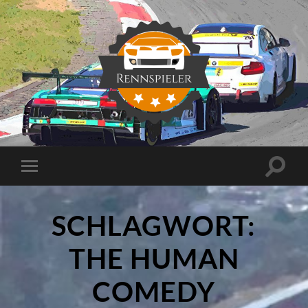
Rennspieler
Suchfe
Mobile-
ein-/a
Menü
ein-/ausblenden
SCHLAGWORT:
THE HUMAN
COMEDY