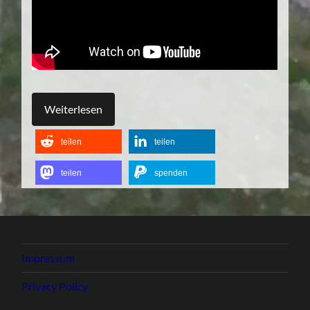
Weiterlesen
teilen
teilen
teilen
spenden
Impressum
Privacy Policy