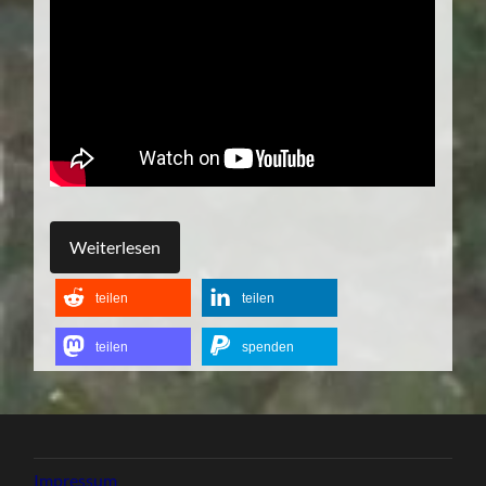
Weiterlesen
teilen
teilen
teilen
spenden
Impressum