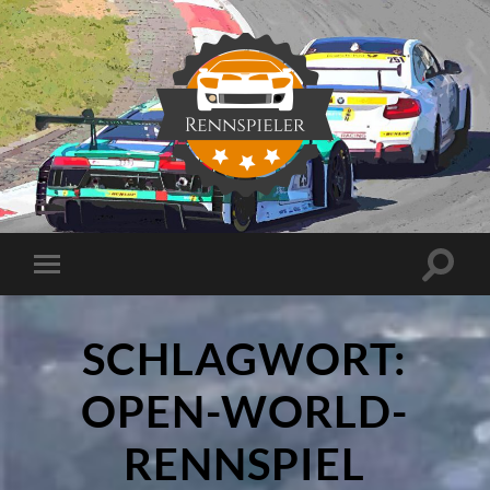
Rennspieler
Suchfe
Mobile-
ein-/a
Menü
ein-/ausblenden
SCHLAGWORT:
OPEN-WORLD-
RENNSPIEL