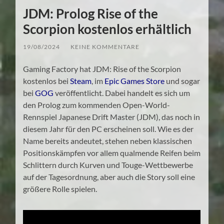
JDM: Prolog Rise of the
Scorpion kostenlos erhältlich
19/08/2024
/
KEINE KOMMENTARE
Gaming Factory hat JDM: Rise of the Scorpion
kostenlos bei
Steam
, im
Epic Games Store
und sogar
bei
GOG
veröffentlicht. Dabei handelt es sich um
den Prolog zum kommenden Open-World-
Rennspiel Japanese Drift Master (JDM), das noch in
diesem Jahr für den PC erscheinen soll. Wie es der
Name bereits andeutet, stehen neben klassischen
Positionskämpfen vor allem qualmende Reifen beim
Schlittern durch Kurven und Touge-Wettbewerbe
auf der Tagesordnung, aber auch die Story soll eine
größere Rolle spielen.