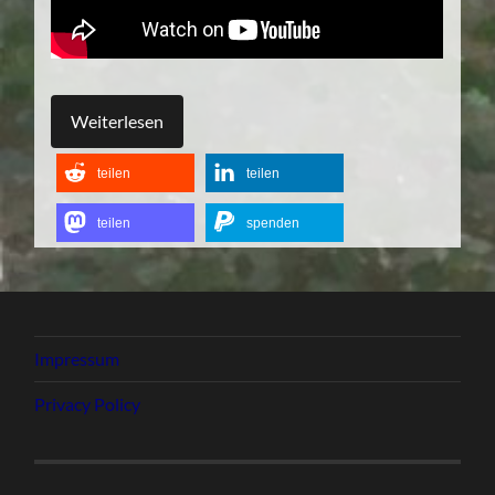
Weiterlesen
teilen
teilen
teilen
spenden
Impressum
Privacy Policy