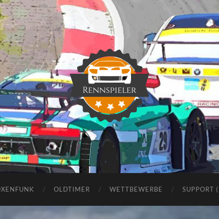
Rennspieler
OXENFUNK
OLDTIMER
WETTBEWERBE
SUPPORT 