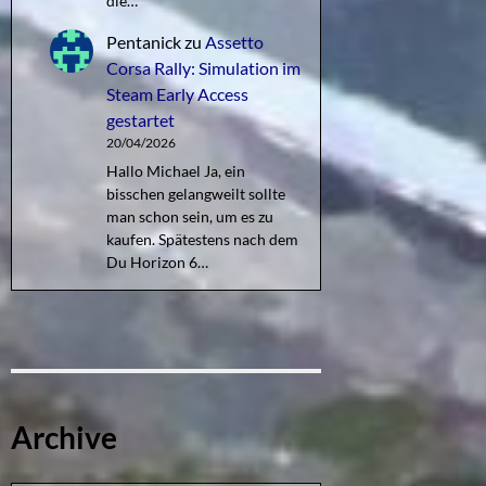
die…
Pentanick
zu
Assetto
Corsa Rally: Simulation im
Steam Early Access
gestartet
20/04/2026
Hallo Michael Ja, ein
bisschen gelangweilt sollte
man schon sein, um es zu
kaufen. Spätestens nach dem
Du Horizon 6…
Archive