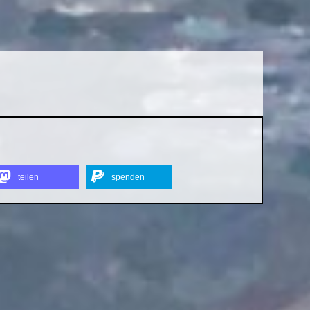
teilen
spenden