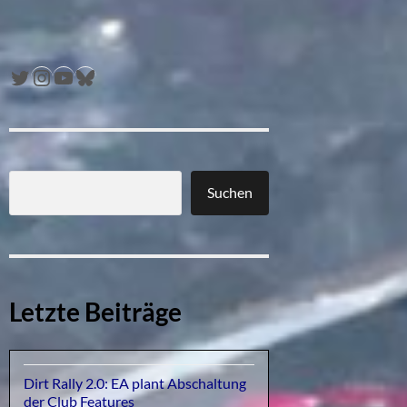
Twitter
Instagram
YouTube
Bluesky
Suchen
Letzte Beiträge
Dirt Rally 2.0: EA plant Abschaltung
der Club Features